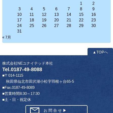
1
2
3
4
5
6
7
8
9
10
11
12
13
14
15
16
17
18
19
20
21
22
23
24
25
26
27
28
29
30
31
« 7月
▲TOPへ
株式会社NEユナイテッド本社
Tel.0187-49-8088
■〒014-1115
秋田県仙北市田沢湖小松字羽根ヶ台65-5
■Fax.0187-49-8089
■営業時間8:30～17:30
■土・日・祝定休
お 問 合 せ ▶