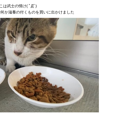
こは武士の情け( ﾟДﾟ)
て何か滋養の付くものを買いに出かけました