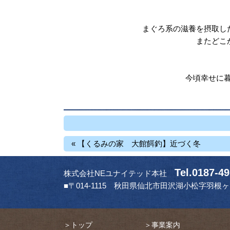
まぐろ系の滋養を摂取し
またどこ
今頃幸せに暮
« 【くるみの家 大館餌釣】近づく冬
Tel.0187-4
株式会社NEユナイテッド本社
■〒014-1115
秋田県仙北市田沢湖小松字羽根ヶ台
＞トップ
＞事業案内