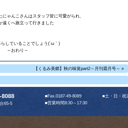
たにゃんこさんはスタッフ皆に可愛がられ、
か遠くへ旅立って行きました
らしていることでしょう(´ω｀)
～おわり～
【くるみ美郷】秋の味覚part2～月刊霜月号～ »
9-8088
■Fax.0187-49-8089
■土・日・祝
■営業時間8:30～17:30
65-5