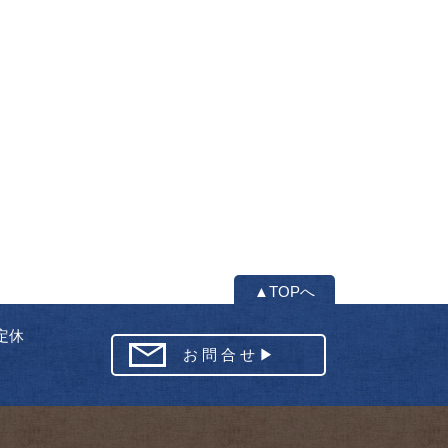
▲TOPへ
定休
お 問 合 せ ▶