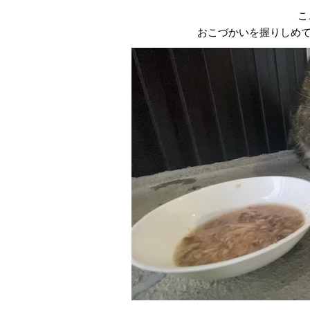
こ
おこづかいを握りしめ